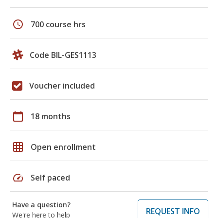
schedule
700 course hrs
Code BIL-GES1113
Voucher included
calendar_today
18 months
grid_on
Open enrollment
speed
Self paced
Have a question?
REQUEST INFO
We're here to help