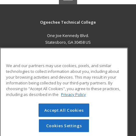
Ogeechee Technical College
One Joe Kennedy Blvd.
Statesboro, GA 30458 US
MAIN CONTENT
Career Training
We and our partners may use cookies, pixels, and similar
technologies to collect information about you, including about
ADDITIONAL RESOURCES
your browsing activities and devices. This may result in your
information being collected by our third-party partners. By
Military
Student Blog
choosing to "Accept All Cookies", you agree to these practices,
Financial Assistance
including as described in the
Privacy Policy
Help
Accept All Cookies
© 2026 ed2go, a division of Cengage Learning. All rights
reserved. The material on this site cannot be reproduced or
redistributed unless you have obtained prior written
Cookies Settings
permission from Cengage Learning.
Privacy Policy