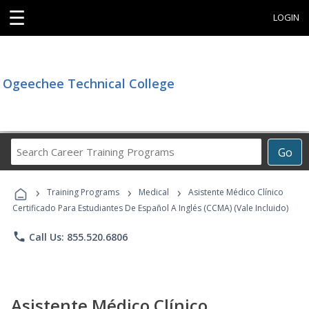
☰
LOGIN
Ogeechee Technical College
Search
Go
Career
Training
›
›
›
Programs
Training Programs
Medical
Asistente Médico Clínico
Certificado Para Estudiantes De Español A Inglés (CCMA) (Vale Incluido)
phone
Call Us: 855.520.6806
Asistente Médico Clínico