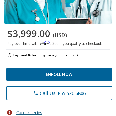
$3,999.00
(USD)
Affirm
Pay over time with
. See if you qualify at checkout.
Payment & Funding:
view your options
ENROLL NOW
Call Us: 855.520.6806
phone
info
Career series