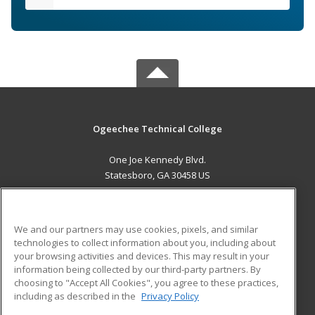
Ogeechee Technical College
One Joe Kennedy Blvd.
Statesboro, GA 30458 US
MAIN CONTENT
Career Training
We and our partners may use cookies, pixels, and similar
technologies to collect information about you, including about
ADDITIONAL RESOURCES
your browsing activities and devices. This may result in your
information being collected by our third-party partners. By
Military
Student Blog
choosing to "Accept All Cookies", you agree to these practices,
Financial Assistance
including as described in the
Privacy Policy
Help