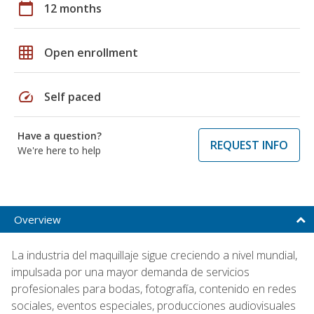
calendar_today
12 months
grid_on
Open enrollment
speed
Self paced
Have a question?
REQUEST INFO
We're here to help
Overview
La industria del maquillaje sigue creciendo a nivel mundial,
impulsada por una mayor demanda de servicios
profesionales para bodas, fotografía, contenido en redes
sociales, eventos especiales, producciones audiovisuales