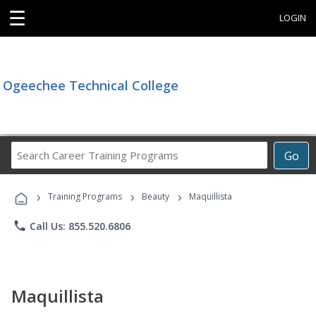
☰
LOGIN
Ogeechee Technical College
Search
Go
Career
Training
›
›
›
Programs
Training Programs
Beauty
Maquillista
phone
Call Us: 855.520.6806
Maquillista